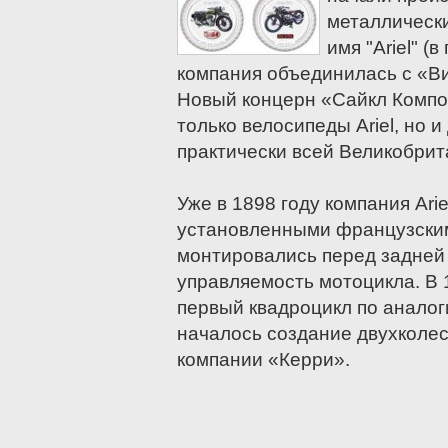
Buell
металлическ
Cagiva
имя "Ariel" (в
компания объединилась с «В
CPI
Новый концерн «Сайкл Компо
Daelim
только велосипеды Ariel, но 
Defiant
практически всей Великобрит
Мотоциклы Ducati
Forsage
Уже в 1898 году компания Ari
Generic
установленными французским
Gilera
монтировались перед задней 
Harley-Davidson
управляемость мотоцикла. В 
Мотоциклы Honda
первый квадроцикл по аналоги
Husqvarna
началось создание двухколе
Hyosung
компании «Керри».
Indian
Jawa (Ява)
Мотоциклы Kawasaki