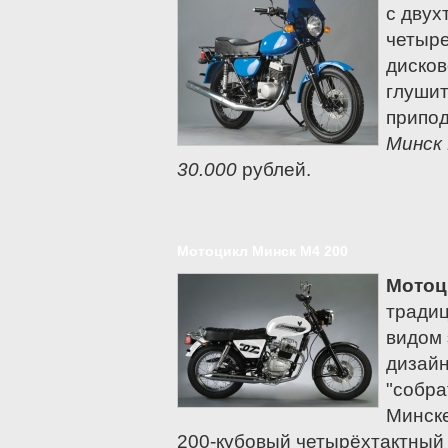
с двух
Мотоциклы Yamaha
четыре
Zongshen
дисков
глушит
припод
Минск
30.000
рублей.
Мотоцикл Минск M4 200
Мотоц
традиц
видом 
дизайн
"собра
Минск
200-кубовый четырёхтактный