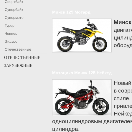
Спортбайк
Супербайк
Минск 125 Мотард
Супермото
Минск
Турер
двигат
Чоппер
цилинд
Эндуро
оборуд
Отечественные
ОТЕЧЕСТВЕННЫЕ
ЗАРУБЕЖНЫЕ
Мотоциклы Восход
Мотоцикл Минск 125 Нейкед
Мотоциклы Днепр
Мотоциклы Aprilia
Мотоциклы ЗИД
Ariel
Новый
Мотоциклы ИЖ
Bajaj
в совр
Мотоциклы Минск
Baltmotors
стиле.
привле
Мотоциклы Урал
Benelli
Нейкед
Beta
одноцилиндровым двигателем
Bimota
цилиндра.
Мотоциклы BMW