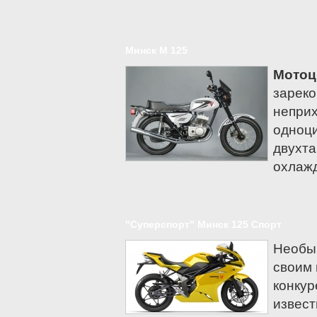
Buell
Cagiva
Минск М 125
CPI
Daelim
Мотоц
Defiant
зареко
Мотоциклы Ducati
непри
Forsage
одноц
Generic
двухта
охлаж
Gilera
Harley-Davidson
Мотоциклы Honda
Husqvarna
"Суперспорт" Минск 125 Спорт
Hyosung
Необы
Indian
своим 
Jawa (Ява)
конку
Мотоциклы Kawasaki
извест