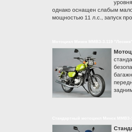
Keeway
уровня
Kinlon
однако оснащен слабым мало
Мотоциклы KTM
мощностью 11 л.с., запуск пр
Kymco
Lifan
Moto Guzzi
Мотоцикл Минск ММВЗ-3.119 "Лесник
Moto Morini
Мотоц
MV Agusta
станда
Patron
безопа
Regal Raptor
багажн
Sachs
передн
Мотоциклы Suzuki
задни
Sym
Triumph
TVS
Стандартный мотоцикл Минск ММВЗ-3
Vento
Станд
Victory