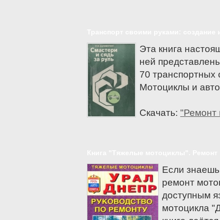
Мотоциклы Yamaha
Zongshen
Транспорт своими руками: создание 
Эта книга настоя
ней представлены
70 транспортных 
Мотоциклы и авто
Скачать:
"Ремонт 
Книга "Тяжелые мотоциклы". Ремонт 
Если знаешь
ремонт мотоц
доступным я
мотоцикла "Д