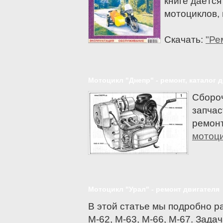
книге даётс
мотоциклов, 
Скачать:
"Ре
Мотоцикл "Днепр" - ремонт, каталог 
Сбороч
запчас
ремонт
мотоци
Мотоцикл "Урал" - ремонт двигателя
В этой статье мы подробно р
М-62, М-63, М-66, М-67. Задач