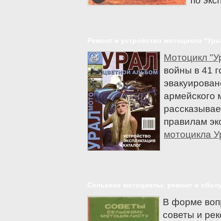
по экс
Buell
Cagiva
CPI
Ремонт и устройство мотоцикла "Ура
Daelim
Мотоцикл "У
Defiant
войны в 41 г
Мотоциклы Ducati
эвакуирован
Forsage
армейского м
Generic
рассказывае
Gilera
правилам эк
Harley-Davidson
мотоцикла У
Мотоциклы Honda
Husqvarna
Hyosung
Indian
Сельские мотоциклы: ремонт и обсл
Jawa (Ява)
В форме воп
Мотоциклы Kawasaki
советы и ре