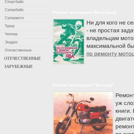
Спортбайк
Супербайк
Ремонт мотоцикла Ява (Jawa)
Супермото
Ни для кого не с
Турер
- не простая зада
Чоппер
владельцам мото
Эндуро
максимальной бы
Отечественные
по ремонту мотоц
ОТЕЧЕСТВЕННЫЕ
ЗАРУБЕЖНЫЕ
Мотоциклы Восход
Мотоциклы Днепр
Мотоциклы Aprilia
Мотоциклы ЗИД
Ariel
Ремонт мотоцикла "Восход"
Мотоциклы ИЖ
Bajaj
Ремонт
Мотоциклы Минск
Baltmotors
уж сло
Мотоциклы Урал
Benelli
книги.
Beta
двигат
Bimota
ремонт
Мотоциклы BMW