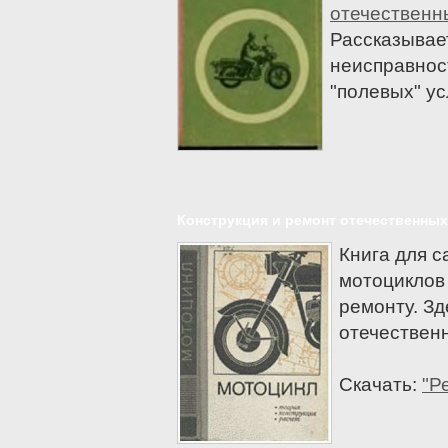
Keeway
отечественн
Kinlon
Рассказывае
Мотоциклы KTM
неисправнос
Kymco
"полевых" ус
Lifan
Moto Guzzi
Moto Morini
MV Agusta
Patron
Конструкция и ремонт отечественны
Regal Raptor
Книга для с
Sachs
мотоциклов 
Мотоциклы Suzuki
ремонту. З
Sym
отечествен
Triumph
TVS
Скачать:
"Р
Vento
Victory