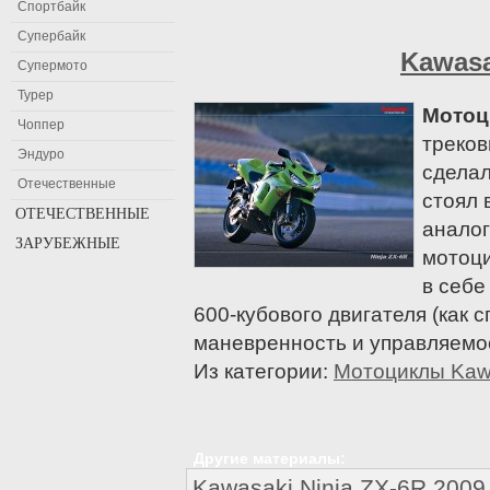
Спортбайк
Супербайк
Kawasa
Супермото
Турер
Мотоц
Чоппер
треков
Эндуро
сделал
Отечественные
стоял 
ОТЕЧЕСТВЕННЫЕ
аналог
ЗАРУБЕЖНЫЕ
Мотоциклы Восход
мотоц
Мотоциклы Днепр
Мотоциклы Aprilia
в себе
Мотоциклы ЗИД
Ariel
600-кубового двигателя (как 
Мотоциклы ИЖ
Bajaj
маневренность и управляемо
Мотоциклы Минск
Baltmotors
Из категории:
Мотоциклы Kaw
Мотоциклы Урал
Benelli
Beta
Bimota
Другие материалы:
Мотоциклы BMW
Kawasaki Ninja ZX-6R 2009