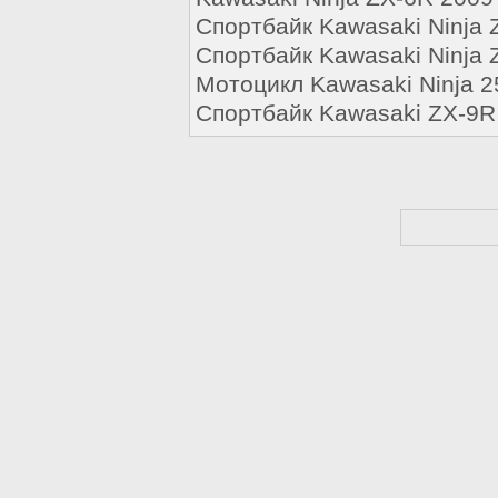
Buell
Спортбайк Kawasaki Ninja 
Cagiva
Спортбайк Kawasaki Ninja 
CPI
Мотоцикл Kawasaki Ninja 
Спортбайк Kawasaki ZX-9R
Daelim
Defiant
Мотоциклы Ducati
Forsage
Generic
Gilera
Harley-Davidson
Мотоциклы Honda
Husqvarna
Hyosung
Indian
Jawa (Ява)
Мотоциклы Kawasaki