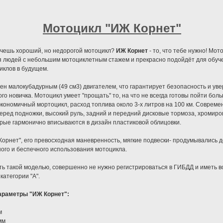
Мотоцикл "ИЖ Корнет"
очешь хороший, но недорогой мотоцикл?
ИЖ Корнет
- то, что тебе нужно! Мот
я людей с небольшим мотоциклетным стажем и прекрасно подойдёт для обуч
иклов в будущем.
ен малокубадурным (49 см3) двигателем, что гарантирует безопасность и ув
го новичка. Мотоцикл умеет "прощать" то, на что не всегда готовы пойти бол
экономичный мортоцикл, расход топлива около 3-х литров на 100 км. Совреме
ред подножки, высокий руль, задний и передний дисковые тормоза, хромир
рые гармонично вписываются в дизайн пластиковой облицовки.
орнет", его превосходная маневренность, мягкие подвески- продумывались д
ого и беспечного использования мотоцикла.
ь такой моделью, совершенно не нужно регистрироваться в ГИБДД и иметь в
категории "А".
араметры "ИЖ Корнет":
м
мм