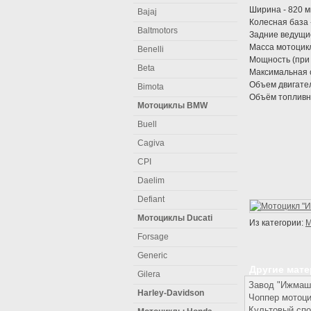
Ширина - 820 
Bajaj
Колесная база 
Baltmotors
Задние ведущи
Масса мотоцикла
Benelli
Мощность (при 
Beta
Максимальная с
Объем двигател
Bimota
Объём топливног
Мотоциклы BMW
Buell
Cagiva
CPI
Daelim
Defiant
Мотоциклы Ducati
Из категории:
М
Forsage
Generic
Другие мат
Gilera
Завод "Ижмаш
Harley-Davidson
Чоппер мотоц
Культовый спо