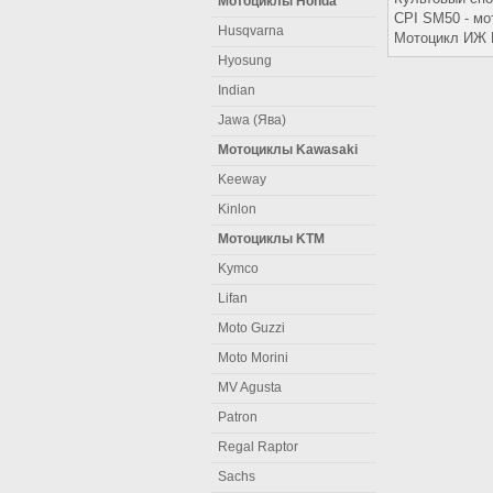
Мотоциклы Honda
CPI SM50 - м
Husqvarna
Мотоцикл ИЖ 
Hyosung
Indian
Jawa (Ява)
Мотоциклы Kawasaki
Keeway
Kinlon
Мотоциклы KTM
Kymco
Lifan
Moto Guzzi
Moto Morini
MV Agusta
Patron
Regal Raptor
Sachs