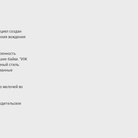
оцикл создан
ения вождения
еренность
ьшие байки. "ИЖ
нный стиль:
ованные
о мелочей во
одительское