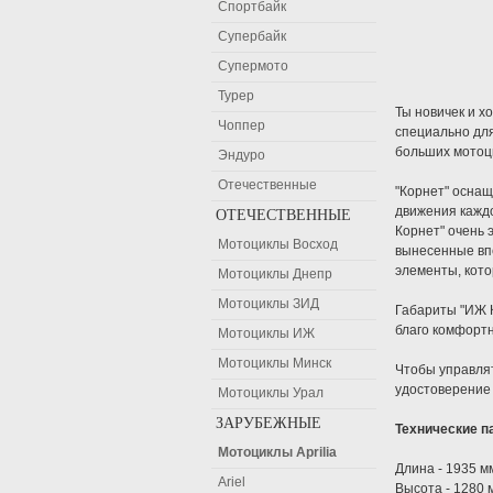
Спортбайк
Супербайк
Супермото
Турер
Ты новичек и х
Чоппер
специально дл
больших мотоц
Эндуро
Отечественные
"Корнет" оснащ
движения каждо
ОТЕЧЕСТВЕННЫЕ
Корнет" очень 
Мотоциклы Восход
вынесенные впе
элементы, кото
Мотоциклы Днепр
Мотоциклы ЗИД
Габариты "ИЖ К
благо комфортн
Мотоциклы ИЖ
Мотоциклы Минск
Чтобы управлят
удостоверение 
Мотоциклы Урал
ЗАРУБЕЖНЫЕ
Технические п
Мотоциклы Aprilia
Длина - 1935 м
Ariel
Высота - 1280 