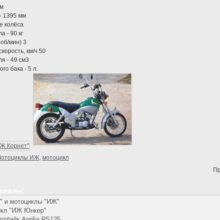
мм
- 1395 мм
е колёса
 - 90 кг
об/мин) 3
корость, км/ч 50
я - 49 см3
о бака - 5 л.
отоциклы ИЖ
,
мотоцикл
Пр
ериалы:
" и мотоциклы "ИЖ"
икл "ИЖ Юнкер"
ртбайк Aprilia RS125