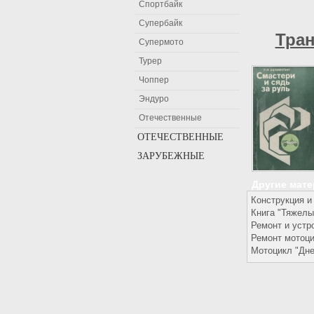
Спортбайк
Супербайк
Тран
Супермото
Турер
Чоппер
Эндуро
Отечественные
ОТЕЧЕСТВЕННЫЕ
ЗАРУБЕЖНЫЕ
Мотоциклы Восход
Мотоциклы Днепр
Мотоциклы Aprilia
Другие мат
Мотоциклы ЗИД
Ariel
Конструкция и
Мотоциклы ИЖ
Bajaj
Книга "Тяжелы
Ремонт и устр
Мотоциклы Минск
Baltmotors
Ремонт мотоци
Мотоциклы Урал
Benelli
Мотоцикл "Дне
Beta
Bimota
Мотоциклы BMW