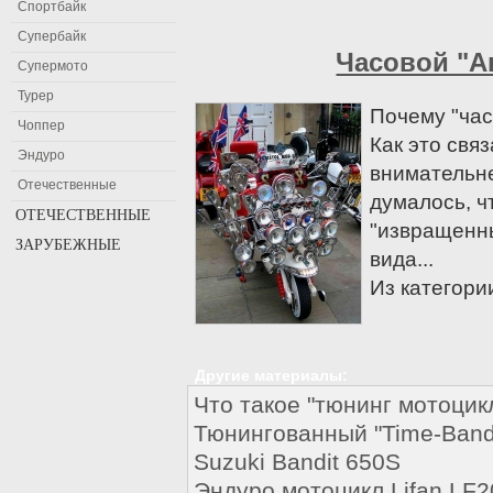
Спортбайк
Супербайк
Часовой "А
Супермото
Турер
Почему "час
Чоппер
Как это свя
Эндуро
внимательне
Отечественные
думалось, ч
ОТЕЧЕСТВЕННЫЕ
"извращенны
ЗАРУБЕЖНЫЕ
Мотоциклы Восход
вида...
Мотоциклы Днепр
Мотоциклы Aprilia
Из категори
Мотоциклы ЗИД
Ariel
Мотоциклы ИЖ
Bajaj
Мотоциклы Минск
Baltmotors
Другие материалы:
Мотоциклы Урал
Benelli
Что такое "тюнинг мотоцик
Beta
Тюнингованный "Time-Bandi
Bimota
Suzuki Bandit 650S
Мотоциклы BMW
Эндуро мотоцикл Lifan LF