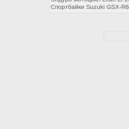
Buell
Спортбайки Suzuki GSX-R6
Cagiva
CPI
Daelim
Defiant
Мотоциклы Ducati
Forsage
Generic
Gilera
Harley-Davidson
Мотоциклы Honda
Husqvarna
Hyosung
Indian
Jawa (Ява)
Мотоциклы Kawasaki